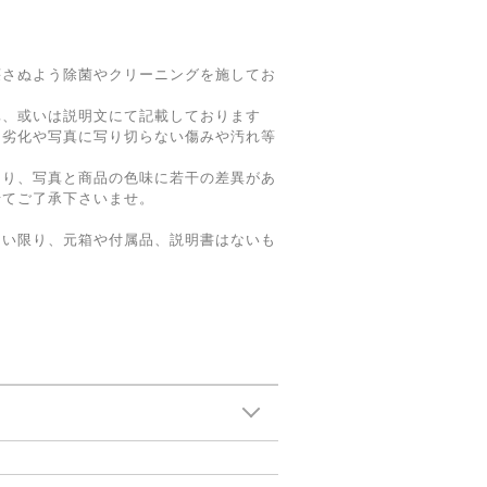
壊さぬよう除菌やクリーニングを施してお
真、或いは説明文にて記載しております
る劣化や写真に写り切らない傷みや汚れ等
。
より、写真と商品の色味に若干の差異があ
せてご了承下さいませ。
ない限り、元箱や付属品、説明書はないも