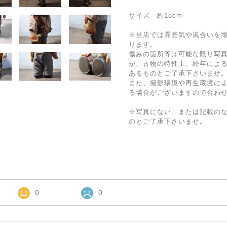
サイズ 約18cm
※当店では雰囲気や風合いを
ります。
傷みの箇所等は可能な限り写
が、古物の特性上、経年によ
あるものとご了承下さいませ
また、撮影環境や再生環境に
る場合がございますので合わ
※写真にない、または記載の
のとご了承下さいませ。
0
0