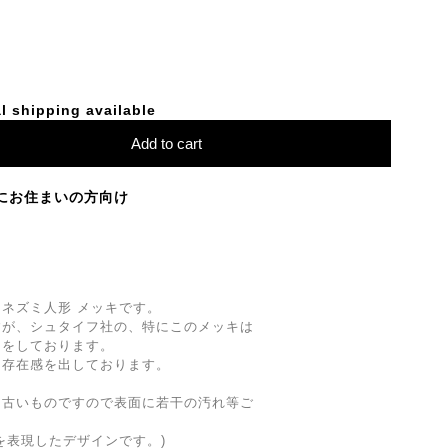
l shipping available
Add to cart
にお住まいの方向け
ネズミ人形 メッキです。
すが、シュタイフ社の、特にこのメッキは
ちをしております。
な存在感を出しております。
、古いものですので表面に若干の汚れ等ご
を表現したデザインです。)