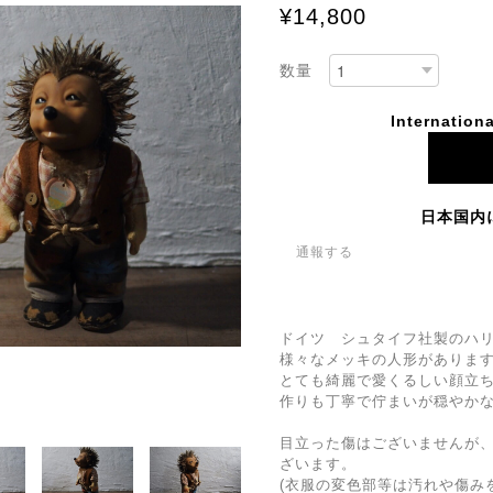
¥14,800
数量
Internationa
日本国内
通報する
ドイツ シュタイフ社製のハリ
様々なメッキの人形がありま
とても綺麗で愛くるしい顔立
作りも丁寧で佇まいが穏やか
目立った傷はございませんが
ざいます。
(衣服の変色部等は汚れや傷み