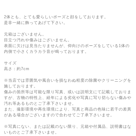
2体とも、とても愛らしいポーズと顔をしております。
是非一緒に飾ってあげて下さい。
元箱はございません。
目立つ汚れや傷みはございません。
表面に欠けは見当たりませんが、仰向けのポーズをしている1体の
内側で小さくカラカラ音が鳴っております。
サイズ
高さ：約7cm
※当店では雰囲気や風合いを損なわぬ程度の除菌やクリーニングを
施しております。
傷みの箇所等は可能な限り写真、或いは説明文にて記載しておりま
すが、古物の特性上、経年による劣化や写真に写り切らない傷みや
汚れ等あるものとご了承下さいませ。
また、撮影環境や再生環境により、写真と商品の色味に若干の差異
がある場合がございますので合わせてご了承下さいませ。
※写真にない、または記載のない限り、元箱や付属品、説明書はな
いものとご了承下さいませ。