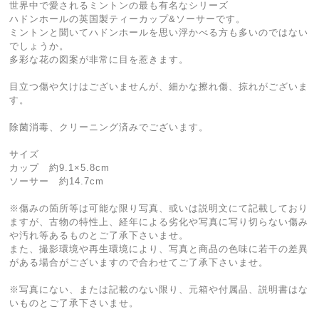
世界中で愛されるミントンの最も有名なシリーズ
ハドンホールの英国製ティーカップ&ソーサーです。
ミントンと聞いてハドンホールを思い浮かべる方も多いのではない
でしょうか。
多彩な花の図案が非常に目を惹きます。
目立つ傷や欠けはございませんが、細かな擦れ傷、掠れがございま
す。
除菌消毒、クリーニング済みでございます。
サイズ
カップ 約9.1×5.8cm
ソーサー 約14.7cm
※傷みの箇所等は可能な限り写真、或いは説明文にて記載しており
ますが、古物の特性上、経年による劣化や写真に写り切らない傷み
や汚れ等あるものとご了承下さいませ。
また、撮影環境や再生環境により、写真と商品の色味に若干の差異
がある場合がございますので合わせてご了承下さいませ。
※写真にない、または記載のない限り、元箱や付属品、説明書はな
いものとご了承下さいませ。