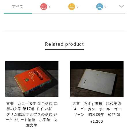
すべて
7
0
0
Related product
古書 カラー名作 少年少女 世
古書 みすず書房 現代美術
界の文学 第17巻 ドイツ編1
14 ゴーガン ポール・ゴー
グリム童話 アルプスの少女 ジ
ギャン 昭和36年 松谷 彊
ークフリート物語 小学館 児
¥1,200
童文学