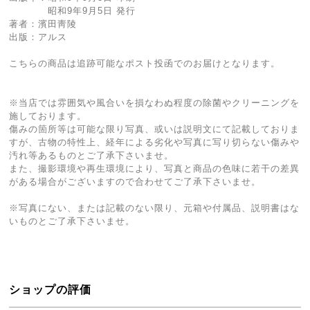
昭和9年9月5日 発行
著者：濱田靑陵
出版：アルス
こちらの商品は追跡可能なポスト投函でのお届けとなります。
※当店では雰囲気や風合いを損なわぬ程度の除菌やクリーニングを
施しております。
傷みの箇所等は可能な限り写真、或いは説明文にて記載しておりま
すが、古物の特性上、経年による劣化や写真に写り切らない傷みや
汚れ等あるものとご了承下さいませ。
また、撮影環境や再生環境により、写真と商品の色味に若干の差異
がある場合がございますので合わせてご了承下さいませ。
※写真にない、または記載のない限り、元箱や付属品、説明書はな
いものとご了承下さいませ。
ショップの評価