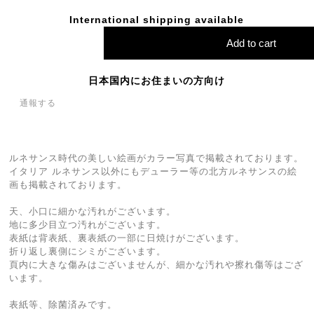
International shipping available
Add to cart
日本国内にお住まいの方向け
通報する
ルネサンス時代の美しい絵画がカラー写真で掲載されております。
イタリア ルネサンス以外にもデューラー等の北方ルネサンスの絵
画も掲載されております。
天、小口に細かな汚れがございます。
地に多少目立つ汚れがございます。
表紙は背表紙、裏表紙の一部に日焼けがございます。
折り返し裏側にシミがございます。
頁内に大きな傷みはございませんが、細かな汚れや擦れ傷等はござ
います。
表紙等、除菌済みです。