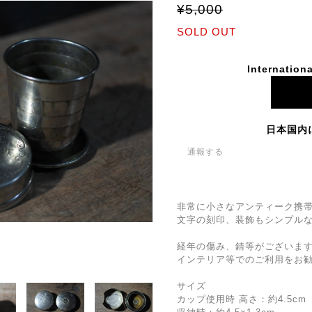
¥5,000
SOLD OUT
Internationa
日本国内
通報する
非常に小さなアンティーク携
文字の刻印、装飾もシンプル
経年の傷み、錆等がございま
インテリア等でのご利用をお
サイズ
カップ使用時 高さ：約4.5cm