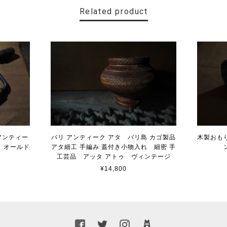
Related product
 アンティー
バリ アンティーク アタ バリ島 カゴ製品
木製おも
 オールド
アタ細工 手編み 蓋付き小物入れ 細密 手
具
工芸品 アッタ アトゥ ヴィンテージ
¥14,800