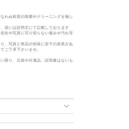
損なわぬ程度の除菌やクリーニングを施し
真、或いは説明文にて記載しております
る劣化や写真に写り切らない傷みや汚れ等
。
より、写真と商品の色味に若干の差異があ
せてご了承下さいませ。
ない限り、元箱や付属品、説明書はないも