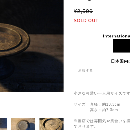
¥2,500
SOLD OUT
Internationa
日本国内
通報する
小さな可愛い一人用サイズで
サイズ 直径：約13.3cm
高さ：約7.3cm
※当店では雰囲気や風合いを
ております。