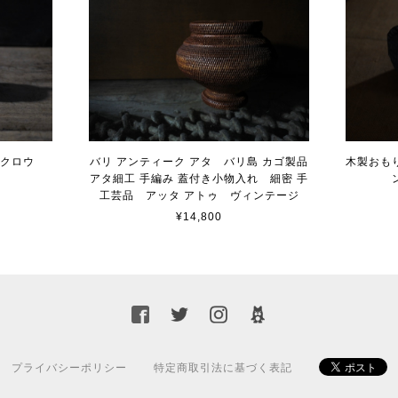
フクロウ
バリ アンティーク アタ バリ島 カゴ製品
木製おも
アタ細工 手編み 蓋付き小物入れ 細密 手
工芸品 アッタ アトゥ ヴィンテージ
¥14,800
プライバシーポリシー
特定商取引法に基づく表記