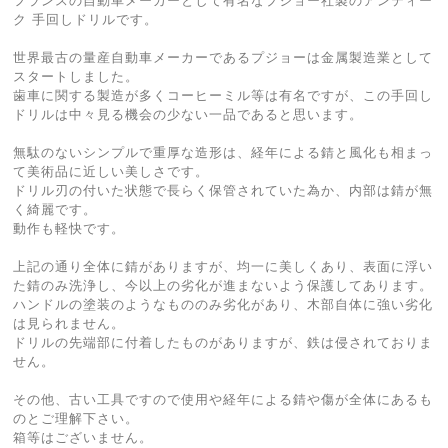
フランスの自動車メーカーとして有名なプジョー社製のアンティー
ク 手回しドリルです。
世界最古の量産自動車メーカーであるプジョーは金属製造業として
スタートしました。
歯車に関する製造が多くコーヒーミル等は有名ですが、この手回し
ドリルは中々見る機会の少ない一品であると思います。
無駄のないシンプルで重厚な造形は、経年による錆と風化も相まっ
て美術品に近しい美しさです。
ドリル刃の付いた状態で長らく保管されていた為か、内部は錆が無
く綺麗です。
動作も軽快です。
上記の通り全体に錆がありますが、均一に美しくあり、表面に浮い
た錆のみ洗浄し、今以上の劣化が進まないよう保護してあります。
ハンドルの塗装のようなもののみ劣化があり、木部自体に強い劣化
は見られません。
ドリルの先端部に付着したものがありますが、鉄は侵されておりま
せん。
その他、古い工具ですので使用や経年による錆や傷が全体にあるも
のとご理解下さい。
箱等はございません。