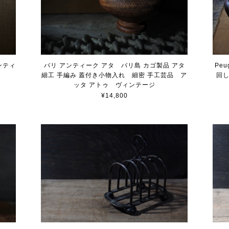
ンティ
バリ アンティーク アタ バリ島 カゴ製品 アタ
Pe
細工 手編み 蓋付き小物入れ 細密 手工芸品 ア
回
ッタ アトゥ ヴィンテージ
¥14,800